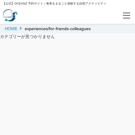
【公式】OCEANZ 予約サイト｜奄美をまるごと体験する自然アクティビティ
ご
質
問
は
HOME
experiences/for-friends-colleagues
予約確認
こ
カテゴリーが見つかりません
ち
ら
こ
人気ランキング
ん
に
ち
おすすめ
は！
私
は
ご案内
あ
な
会社案内
た
の
OCEANZ公式サイト
AI
コ
クルー紹介
ン