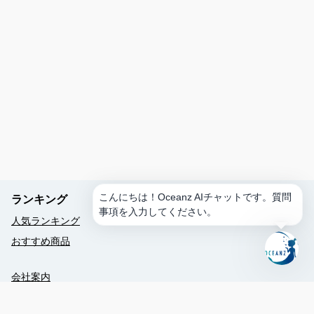
ス
ケ
ジ
ュ
ー
ル
を
作
成
ア
ク
テ
ィ
こんにちは！Oceanz AIチャットです。質問
ランキング
ビ
事項を入力してください。
テ
人気ランキング
ィ
おすすめ商品
を
予
約
会社案内
レ
クルー紹介
ス