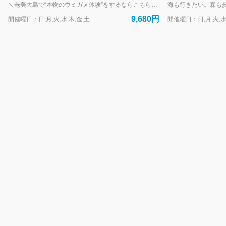
ゼント
少人数制プラン
＼奄美大島で“本物のウミガメ体験”をするならこちらのプラン！／ 奄美の海で、野生のウミガメと一緒に泳ぐ感動体験。 OCEANZのウミガメシュノーケリングは、1枠1組限定の完全貸切ツアー。 初心者・お子さま・シニアの方まで、安心してご参加いただけます。 目の前をゆったり泳ぐウミガメ。 その瞬間に感じる、海のやさしさと生命の力。 “ただ見る”ではなく、“同じ空間を泳ぐ”—— 奄美だからこそ叶う、特別な体験です。 【このプランが選ばれる理由】 ・1枠1組限定の貸切制 他のお客様に気を使うことなく、ご自身のペースで楽しめます ・初心者・泳ぎが苦手な方も安心 ガイドが常にそばで丁寧にサポート。浮具もご用意しています ・ウミガメ遭遇率に自信あり／見られなかった場合は全額返金 「本当に会えるの？」という不安を取り除く、OCEANZの約束です ・GoPro撮影データをその場でプレゼント 写真も動画もすべてお渡し。旅の思い出をそのまま形に残せます ・4歳から参加OK ご家族旅行にも選ばれている、やさしい海のツアーです 泳ぎに自信がないけど挑戦してみたい せっかく奄美に来たから、特別な体験がしたい 半日で、心に残る思い出を作りたい そんな方に、ぴったりのプランです。 【他の人気ツアーと組み合わせた1日プランも可能】 ウミガメシュノーケリングは、 マングローブカヌーのツアーと組み合わせて1日コースにすることも可能です。 https://booking.oceanz-jp.com/top/products/896cdced-844a-5bff-8155-ce5ddb397109?lng=ja-JP 必要なのは水着だけ。 「ウミガメと泳ぐ」という、一生に一度の体験を—— 奄美の海で、あなたの心の宝物にしませんか。 🌊🐢
今
日
9,680円
開催曜日：日,月,火,水,木,金,土
開催曜日：日,月,火,水
は
何
か
お
手
伝
い
で
き
ま
す
か？
ス
ケ
ジ
ュ
ー
ル
を