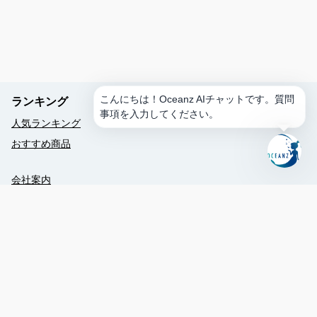
作
成
ア
ク
テ
ィ
こんにちは！Oceanz AIチャットです。質問
ランキング
ビ
事項を入力してください。
テ
人気ランキング
ィ
おすすめ商品
を
予
約
会社案内
レ
クルー紹介
予約する
ス
採用情報
ト
ラ
ン
050-1726-8206
を
推
booking@oceanz-jp.com
薦
鹿児島県奄美市笠利町平1295-4