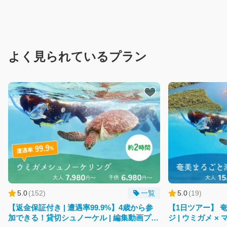
こ
ん
に
ち
は！
よく見られているプラン
私
は
あ
な
た
の
AI
コ
ン
シ
ェ
ル
ジ
5.0
(
152
)
一覧
5.0
(
19
)
ュ
【返金保証付き | 遭遇率99.9%】4歳から参
【1日ツアー】 
で
加できる！貸切シュノーケル | 編集動画プレ
ジ | ウミガメ ×
す。