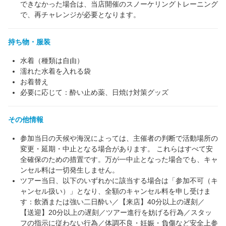
できなかった場合は、当店開催のスノーケリングトレーニング
で、再チャレンジが必要となります。
持ち物・服装
水着（種類は自由）
濡れた水着を入れる袋
お着替え
必要に応じて：酔い止め薬、日焼け対策グッズ
その他情報
参加当日の天候や海況によっては、主催者の判断で活動場所の
変更・延期・中止となる場合があります。 これらはすべて安
全確保のための措置です。万が一中止となった場合でも、キャ
ンセル料は一切発生しません。
ツアー当日、以下のいずれかに該当する場合は「参加不可（キ
ャンセル扱い）」となり、全額のキャンセル料を申し受けま
す：飲酒または強い二日酔い／【来店】40分以上の遅刻／
【送迎】20分以上の遅刻／ツアー進行を妨げる行為／スタッ
フの指示に従わない行為／体調不良・妊娠・負傷など安全上参