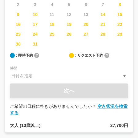
2
3
4
5
6
7
8
9
10
11
12
13
14
15
16
17
18
19
20
21
22
23
24
25
26
27
28
29
30
31
: 即時予約
?
: リクエスト予約
?
時間
次へ
ご
ご希望の日程に空きがありませんでしたか？
空き状況を検索
質
する
問
は
大人 (13歳以上)
27,700円
こ
ち
ら