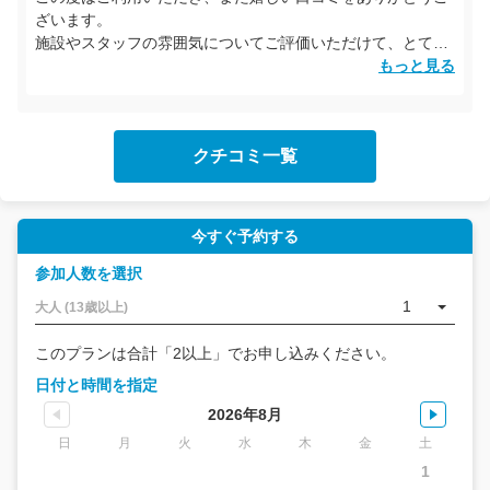
ざいます。
施設やスタッフの雰囲気についてご評価いただけて、とても
励みになります。
もっと見る
シュノーケリング自体初めてとのことでしたが、スキルも全
てクリアできましたね。
明日は、クジラに会えることを願っています！
クチコミ一覧
今すぐ予約する
参加人数を選択
1
大人 (13歳以上)
このプランは合計「2以上」でお申し込みください。
日付と時間を指定
2026年8月
日
月
火
水
木
金
土
1