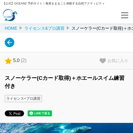
【公式】OCEANZ 予約サイト｜奄美をまるごと体験する自然アクティビティ
HOME
ライセンス&プロ講習
スノーケラー(Cカード取得)＋
予約確認
人気ランキング
5.0
(
2
)
お気に入り
おすすめ
スノーケラー(Cカード取得)＋ホエールスイム練習
付き
閲覧履歴
ライセンス+プロ講習
ご案内
会社案内
OCEANZ公式サイト