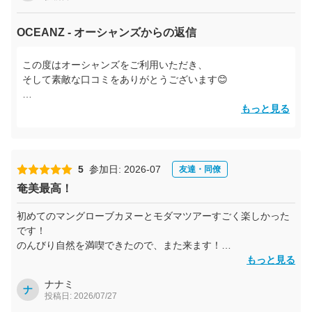
OCEANZ - オーシャンズからの返信
この度はオーシャンズをご利用いただき、
そして素敵な口コミをありがとうございます😊
午前はまーくんとしゅうくん、午後はずーちゃんと、
もっと見る
1日たっぷり奄美を満喫していただけて嬉しいです！
カヤックは少し大変だったかもしれませんが、お子様たちも
最後まで本当によく頑張っていましたね👏✨ モダマやフナン
5
参加日: 2026-07
友達・同僚
ギョの滝も楽しんでいただけて何よりです！
奄美最高！
午後のウミガメシュノーケリングでは、
初めてのマングローブカヌーとモダマツアーすごく楽しかった
大きなウミガメにも出会えて最高の思い出になりましたね🐢
です！
🌊
のんびり自然を満喫できたので、また来ます！
シュウくん、コウちゃんありがとうございました！！
もっと見る
ぜひまた奄美へ遊びにいらしてください！
スタッフ一同、皆さまにお会いできる日を楽しみにお待ちし
ナナミ
ナ
投稿日: 2026/07/27
ております😊