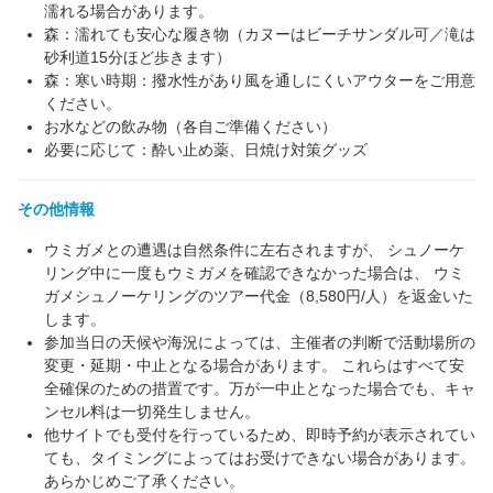
濡れる場合があります。
森：濡れても安心な履き物（カヌーはビーチサンダル可／滝は
砂利道15分ほど歩きます）
森：寒い時期：撥水性があり風を通しにくいアウターをご用意
ください。
お水などの飲み物（各自ご準備ください）
必要に応じて：酔い止め薬、日焼け対策グッズ
その他情報
ウミガメとの遭遇は自然条件に左右されますが、 シュノーケ
リング中に一度もウミガメを確認できなかった場合は、 ウミ
ガメシュノーケリングのツアー代金（8,580円/人）を返金いた
します。
参加当日の天候や海況によっては、主催者の判断で活動場所の
変更・延期・中止となる場合があります。 これらはすべて安
全確保のための措置です。万が一中止となった場合でも、キャ
ンセル料は一切発生しません。
他サイトでも受付を行っているため、即時予約が表示されてい
ても、タイミングによってはお受けできない場合があります。
あらかじめご了承ください。