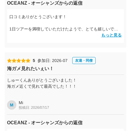
OCEANZ - オーシャンズからの返信
口コミありがとうございます！
1日ツアーを満喫していただけたようで、とても嬉しいです
😊
もっと見る
午前はマングローブカヌーや滝で奄美の森を楽しみ、午後は
海に入ってすぐウミガメに会えるなんて、本当に最高の一日
でしたね🐢✨
5
参加日: 2026-07
友達・同僚
ずーちゃんもあいちゃんも、一緒に奄美の自然をご案内でき
海ガメ見れたいぇい！
てとても楽しかったです！
また奄美へお越しの際は、ぜひ遊びに来てくださいね。さら
しゅーくんありがとうございました！
に素敵な思い出を一緒につくりましょう😊
海ガメ近くで見れて最高でした！！！
ずーちゃん🐬あいちゃん☺️
Mi
M
投稿日: 2026/07/17
OCEANZ - オーシャンズからの返信