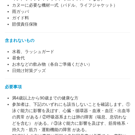
カヌーに必要な機材一式（パドル、ライフジャケット）
雨ガッパ
ガイド料
賠償責任保険
含まれないもの
水着、ラッシュガード
昼食代
お水などの飲み物（各自ご準備ください）
日焼け対策グッズ
必要事項
満4歳以上から90歳までの健康な方
参加者は、下記のいずれにも該当しないことを確認します。①
泳ぐ能力に影響を及ぼす、心臓・循環器・血液・血圧・出血等
の異常 がある / ②呼吸器系または肺の障害（喘息、息切れな
どを含む） がある。/ ③泳ぐ能力に影響を及ぼす、筋骨格系・
持久力・筋力・運動機能の障害 がある。