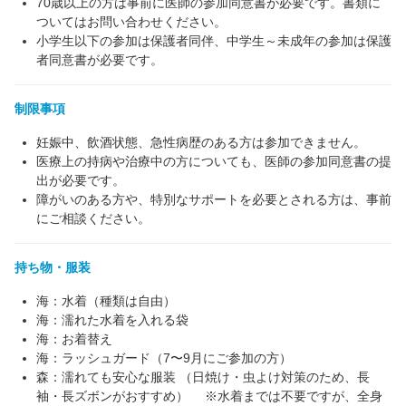
70歳以上の方は事前に医師の参加同意書が必要です。書類に
ついてはお問い合わせください。
小学生以下の参加は保護者同伴、中学生～未成年の参加は保護
者同意書が必要です。
制限事項
妊娠中、飲酒状態、急性病歴のある方は参加できません。
医療上の持病や治療中の方についても、医師の参加同意書の提
出が必要です。
障がいのある方や、特別なサポートを必要とされる方は、事前
にご相談ください。
持ち物・服装
海：水着（種類は自由）
海：濡れた水着を入れる袋
海：お着替え
海：ラッシュガード（7〜9月にご参加の方）
森：濡れても安心な服装 （日焼け・虫よけ対策のため、長
袖・長ズボンがおすすめ） ※水着までは不要ですが、全身