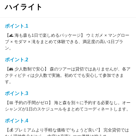
ハイライト
ポイント.1
【🌊 海も森も1日で楽しめるパッケージ】 ウミガメ × マングロー
ブ × モダマ × 滝をまとめて体験できる、満足度の高い1日プラ
ン。
ポイント.2
【👥 少人数制で安心】 森のツアーは貸切ではありませんが、各ア
クティビティは少人数で実施。初めてでも安心して参加できま
す。
ポイント.3
【📅 予約の手間がゼロ】 海と森を別々に予約する必要なし。オー
シャンズが1日のスケジュールをまとめてコーディネートします。
ポイント.4
【💰 プレミアムより手軽な価格で“ちょうど良い”】 完全貸切では