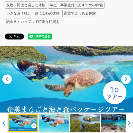
友達・同僚と楽しむ体験
学生・卒業旅行におすすめの体験
クルー紹介
小さなお子様と一緒に安心の体験
家族で楽しめる体験
記念日・カップルで特別な時間を
採用情報