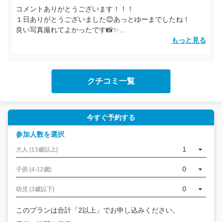
コメントありがとうございます！！！
１日ありがとうございました😊あっとゆーまでしたね！
良い写真撮れてよかったです📸✨
また機会があれば奄美でお待ちしてます🌈🌳🐢🛶
もっと見る
クチコミ一覧
今すぐ予約する
参加人数を選択
1
大人 (13歳以上)
0
子供 (4-12歳)
0
幼児 (3歳以下)
このプランは合計「2以上」でお申し込みください。