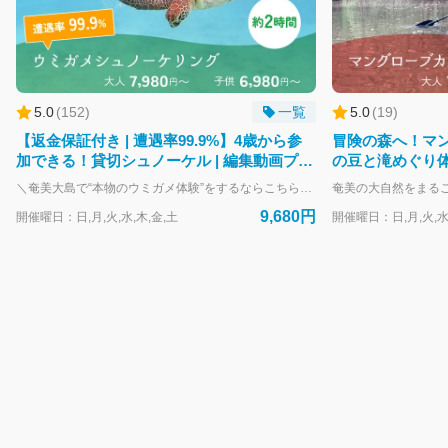
コ
ン
シ
ェ
ル
ジ
5.0
(
152
)
一覧
5.0
(
19
)
ュ
【返金保証付き | 遭遇率99.9%】4歳から参
冒険の森へ！マ
で
加できる！貸切シュノーケル | 編集動画プレ
の豆と滝めぐり
す。
ゼント
＼奄美大島で“本物のウミガメ体験”をするならこちらのプラン！／ 奄美の海で、野生のウミガメと一緒に泳ぐ感動体験。 OCEANZのウミガメシュノーケリングは、1枠1組限定の完全貸切ツアー。 初心者・お子さま・シニアの方まで、安心してご参加いただけます。 目の前をゆったり泳ぐウミガメ。 その瞬間に感じる、海のやさしさと生命の力。 “ただ見る”ではなく、“同じ空間を泳ぐ”—— 奄美だからこそ叶う、特別な体験です。 【このプランが選ばれる理由】 ・1枠1組限定の貸切制 他のお客様に気を使うことなく、ご自身のペースで楽しめます ・初心者・泳ぎが苦手な方も安心 ガイドが常にそばで丁寧にサポート。浮具もご用意しています ・ウミガメ遭遇率に自信あり／見られなかった場合は全額返金 「本当に会えるの？」という不安を取り除く、OCEANZの約束です ・GoPro撮影データをその場でプレゼント 写真も動画もすべてお渡し。旅の思い出をそのまま形に残せます ・4歳から参加OK ご家族旅行にも選ばれている、やさしい海のツアーです 泳ぎに自信がないけど挑戦してみたい せっかく奄美に来たから、特別な体験がしたい 半日で、心に残る思い出を作りたい そんな方に、ぴったりのプランです。 【他の人気ツアーと組み合わせた1日プランも可能】 ウミガメシュノーケリングは、 マングローブカヌーのツアーと組み合わせて1日コースにすることも可能です。 https://booking.oceanz-jp.com/top/products/896cdced-844a-5bff-8155-ce5ddb397109?lng=ja-JP 必要なのは水着だけ。 「ウミガメと泳ぐ」という、一生に一度の体験を—— 奄美の海で、あなたの心の宝物にしませんか。 🌊🐢
今
日
9,680円
開催曜日：日,月,火,水,木,金,土
開催曜日：日,月,火,水
は
何
か
お
手
伝
い
で
き
ま
す