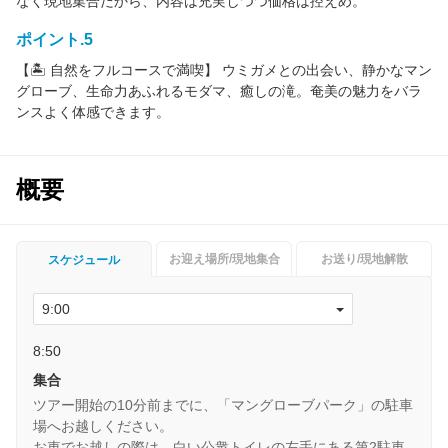
なく現地集合だから、内容は充実しつつ価格は控えめ。
ポイント.5
【🏝 自然をフルコースで満喫】 ウミガメとの出会い、静かなマン
グローブ、生命力あふれるモダマ、癒しの滝。奄美の魅力をバラ
ンスよく体感できます。
概要
お迎え場所/現地集合
お送り/現地解散
スケジュール
8:50
集合
ツアー開始の10分前までに、「マングローブパーク」の駐車
場へお越しください。
お車でお越しの際は、白い公衆トイレの左手にある第2駐車