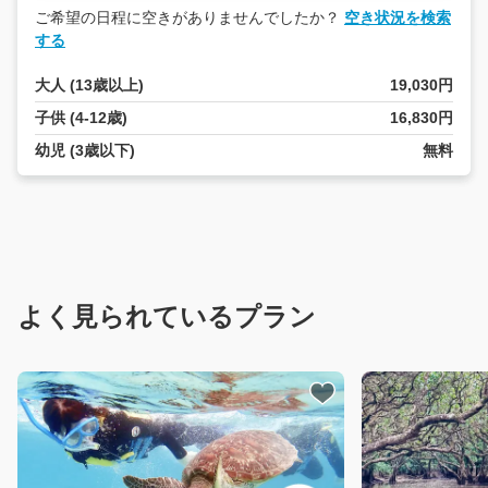
ご希望の日程に空きがありませんでしたか？
空き状況を検索
する
ご
大人 (13歳以上)
19,030円
質
問
子供 (4-12歳)
16,830円
は
幼児 (3歳以下)
無料
こ
ち
ら
こ
ん
に
ち
は！
よく見られているプラン
私
は
あ
な
た
の
AI