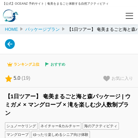
【公式】OCEANZ 予約サイト｜奄美をまるごと体験する自然アクティビティ
HOME
パッケージプラン
【1日ツアー】 奄美まるごと海と森パ
予約確認
人気ランキング
ランキング上位
おすすめ
おすすめ
5.0
(
19
)
お気に入り
閲覧履歴
【1日ツアー】 奄美まるごと海と森パッケージ | ウ
ミガメ × マングローブ × 滝を楽しむ少人数制プラ
ご案内
ン
会社案内
シュノーケリング
ネイチャー&カルチャー
海のアクティビティ
マングローブ
ゆったり楽しめるシニア向け体験
OCEANZ公式サイト