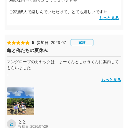
ご家族5人で楽しんでいただけて、とても嬉しいです✨
モダマや奄美の自然・生き物のお話も楽しんでいただけたよ
もっと見る
うで何よりです🌿
カヌーでの探検やお写真も、奄美旅行の思い出になっていた
ら嬉しいです📸
5
参加日: 2026-07
家族
亀と俺たちの夏休み
またぜひご家族皆さんで遊びに来てくださいね！
マングローブのカヤックは、まーくんとしゅうくんに案内して
こうちゃん・しゅうくんより
もらいました
カヤックは大変でしたが、お二人のおかげで子供達も最後まで
もっと見る
漕ぐことができました
藻玉とフナンギョの滝も楽しめました！
午後はずーちゃんとウミガメシュノーケリングでした
おっきなウミガメに出会うことができて最高の体験ができまし
た！
とと
と
投稿日: 2026/07/29
また参加したいです！