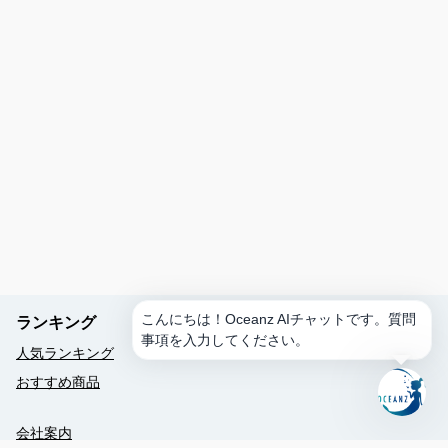
か？
ス
ケ
ジ
ュ
ー
ル
を
作
成
ア
ク
テ
ィ
こんにちは！Oceanz AIチャットです。質問
ランキング
ビ
事項を入力してください。
テ
人気ランキング
ィ
おすすめ商品
を
予
約
会社案内