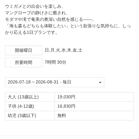
ウミガメとの出会いを楽しみ、
マングローブの静けさに癒され、
モダマや滝で奄美の奥深い自然を感じる——。
「海も森もどちらも体験したい」という欲張りな気持ちに、しっ
かり応える1日プランです。
日,月,火,水,木,金,土
開催曜日
7時間 30分
所要時間
大人 (13歳以上)
19,030円
子供 (4-12歳)
16,830円
幼児 (3歳以下)
無料