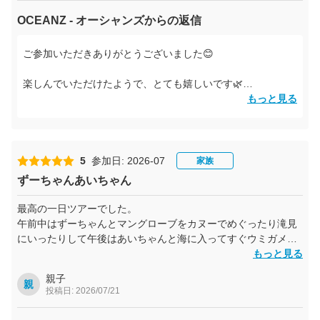
OCEANZ - オーシャンズからの返信
ご参加いただきありがとうございました😊
楽しんでいただけたようで、とても嬉しいです🌿
マングローブやモダマの自然に癒されながら、のんびりした
もっと見る
時間を満喫していただけて何よりです！
ぜひまた奄美に遊びにいらしてくださいね！スタッフ一同、
再会できる日を楽しみにお待ちしております🌴
5
参加日: 2026-07
家族
ずーちゃんあいちゃん
最高の一日ツアーでした。
午前中はずーちゃんとマングローブをカヌーでめぐったり滝見
にいったりして午後はあいちゃんと海に入ってすぐウミガメに
遭遇してとても充実した一日になりました。
もっと見る
親子
親
投稿日: 2026/07/21