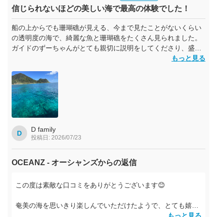
⭐️明日パラグライダーできますように🪽🌈**
信じられないほどの美しい海で最高の体験でした！
またお会いできる日を楽しみにしています😊
船の上からでも珊瑚礁が見える、今まで見たことがないくらい
の透明度の海で、綺麗な魚と珊瑚礁をたくさん見られました。
ガイドのずーちゃんがとても親切に説明をしてくださり、盛り
上げてくださって、写真やビデオを撮ってくださったのを見返
もっと見る
して、もうすでに行きたくなっています！海を独り占めできま
した。
また次回伺ったらリピートします！
D family
D
投稿日: 2026/07/23
OCEANZ - オーシャンズからの返信
この度は素敵な口コミをありがとうございます😊
奄美の海を思いきり楽しんでいただけたようで、とても嬉し
いです！✨
もっと見る