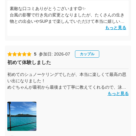
お菓子や飲み物がもらえたのも嬉しかったです。写真や動画も
素敵な口コミありがとうございます😊✨
たくさん撮ってもらえて、見返す時間もとっても楽しいです！
台風の影響で行き先の変更となりましたが、たくさんの生き
本当に大満喫の時間でした、ありがとうございました！！
物との出会いやSUPまで楽しんでいただけて本当に嬉しいで
す🐠🏄‍♀️
もっと見る
スタッフや船長への温かいお言葉もありがとうございます！
お写真や動画と一緒に、奄美での思い出をぜひ何度でも振り
返ってくださいね📸
また皆さまにお会いできる日を楽しみにしております🌴💙
5
参加日: 2026-07
カップル
初めて体験しました
初めてのシュノーケリングでしたが、本当に楽しくて最高の思
い出になりました！
めぐちゃんが最初から最後まで丁寧に教えてくれるので、泳ぎ
が苦手な方でも安心です。浮き輪につかまれば引っ張って連れ
もっと見る
て行ってくれるので、不安なく楽しめました。
SUPもありましたが、私たちはシュノーケリングだけを満喫！
たっぷり長い時間泳ぐことができ、その間も魚の名前や特徴な
どをたくさん教えてくれました。堅苦しい説明ではなく、お話
ししながら楽しく案内してくれるので、あっという間の時間で