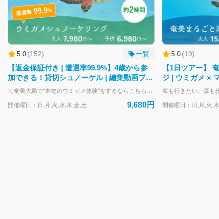
コ
ン
シ
ェ
ル
ジ
5.0
(
152
)
一覧
5.0
(
19
)
ュ
【返金保証付き | 遭遇率99.9%】4歳から参
【1日ツアー】 
で
加できる！貸切シュノーケル | 編集動画プレ
ジ | ウミガメ ×
す。
ゼント
少人数制プラン
＼奄美大島で“本物のウミガメ体験”をするならこちらのプラン！／ 奄美の海で、野生のウミガメと一緒に泳ぐ感動体験。 OCEANZのウミガメシュノーケリングは、1枠1組限定の完全貸切ツアー。 初心者・お子さま・シニアの方まで、安心してご参加いただけます。 目の前をゆったり泳ぐウミガメ。 その瞬間に感じる、海のやさしさと生命の力。 “ただ見る”ではなく、“同じ空間を泳ぐ”—— 奄美だからこそ叶う、特別な体験です。 【このプランが選ばれる理由】 ・1枠1組限定の貸切制 他のお客様に気を使うことなく、ご自身のペースで楽しめます ・初心者・泳ぎが苦手な方も安心 ガイドが常にそばで丁寧にサポート。浮具もご用意しています ・ウミガメ遭遇率に自信あり／見られなかった場合は全額返金 「本当に会えるの？」という不安を取り除く、OCEANZの約束です ・GoPro撮影データをその場でプレゼント 写真も動画もすべてお渡し。旅の思い出をそのまま形に残せます ・4歳から参加OK ご家族旅行にも選ばれている、やさしい海のツアーです 泳ぎに自信がないけど挑戦してみたい せっかく奄美に来たから、特別な体験がしたい 半日で、心に残る思い出を作りたい そんな方に、ぴったりのプランです。 【他の人気ツアーと組み合わせた1日プランも可能】 ウミガメシュノーケリングは、 マングローブカヌーのツアーと組み合わせて1日コースにすることも可能です。 https://booking.oceanz-jp.com/top/products/896cdced-844a-5bff-8155-ce5ddb397109?lng=ja-JP 必要なのは水着だけ。 「ウミガメと泳ぐ」という、一生に一度の体験を—— 奄美の海で、あなたの心の宝物にしませんか。 🌊🐢
今
日
9,680円
開催曜日：日,月,火,水,木,金,土
開催曜日：日,月,火,水
は
何
か
お
手
伝
い
で
き
ま
す