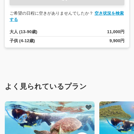
ご希望の日程に空きがありませんでしたか？
空き状況を検索
する
ご
質
問
大人 (13-90歳)
11,000円
は
子供 (4-12歳)
9,900円
こ
ち
ら
こ
ん
に
ち
は！
よく見られているプラン
私
は
あ
な
た
の
AI