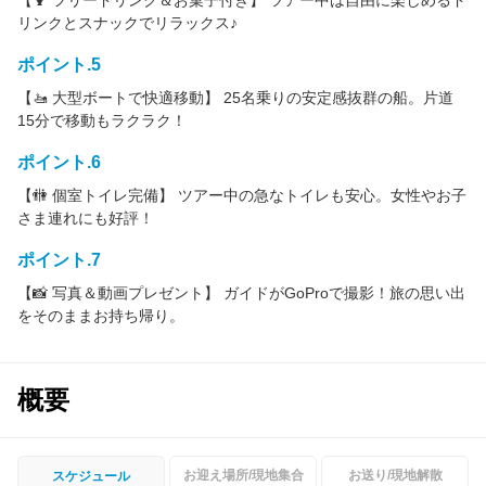
【🍹 フリードリンク＆お菓子付き】 ツアー中は自由に楽しめるド
リンクとスナックでリラックス♪
ポイント.5
【🚤 大型ボートで快適移動】 25名乗りの安定感抜群の船。片道
15分で移動もラクラク！
ポイント.6
【🚻 個室トイレ完備】 ツアー中の急なトイレも安心。女性やお子
さま連れにも好評！
ポイント.7
【📸 写真＆動画プレゼント】 ガイドがGoProで撮影！旅の思い出
をそのままお持ち帰り。
概要
お迎え場所/現地集合
お送り/現地解散
スケジュール