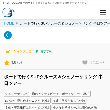
【公式】OCEANZ 予約サイト｜奄美をまるごと体験する自然アクティビティ
HOME
ボートで行くSUPクルーズ＆シュノーケリング 半日ツア
予約確認
人気ランキング
ランキング上位
おすすめ
おすすめ
4.8
(
6
)
お気に入り
閲覧履歴
ボートで行くSUPクルーズ＆シュノーケリング 半
日ツアー
ご案内
シュノーケリング
海のアクティビティ
ボートツアー
SUP
会社案内
ゆったり楽しめるシニア向け体験
友達・同僚と楽しむ体験
学生・卒業旅行におすすめの体験
小さなお子様と一緒に安心の体験
OCEANZ公式サイト