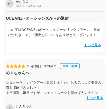
した。
かおりん、
か
投稿日: 2026/07/03
漁港から船で、人が自由に出入りできない島へ行くので、海の
透明度が本当に素晴らしく感動しました。ニモにも会えて、見
OCEANZ - オーシャンズからの返信
つけられるように一生懸命探してくれたのも嬉しかったです！
写真や動画もたくさん積極的に撮ってくださり、最後にデータ
この度はOCEANZのボートシュノーケリングツアーにご参加
をいただけるので、自分で撮影を気にせず思いっきり楽しめま
いただき、そして素敵な口コミをありがとうございます！
した。
初めてのシュノーケリングとは思えないくらい、とても上手
もっと見る
船には簡易的なホースシャワーがあり、海水を軽く流せます。
に泳がれていましたね！
さらにバスタオルも貸していただけるので助かりました。
最初は少し緊張されていましたが、すぐに慣れて楽しんでい
ただけて、私もとても嬉しかったです♪
ウェットスーツ・フィン・手袋など必要な道具はすべて貸して
ニモ探しは少し時間がかかってしまいましたね（笑）。最後
5
参加日: 2026-03
友達・同僚
いただけるので安心です。
に無事見つけることができて、私もホッとしました！透明度
めぐちゃんへ
ビーチサンダルとラッシュガードがあれば十分だと思います！
の高い海やたくさんの魚たちとの時間が、奄美での素敵な思
い出になっていたら嬉しいです💕
シュノーケリングツアーに参加しました。お天気もよく奄美の
荷物も船に持ち込めてケースに入れられます。
またお会いできる日を楽しみにしています。
海を堪能できました！
日焼け止めは必須ですが、飲み物やお菓子も用意してくださっ
ありがとうございました😆
まだ肌寒い毎日ですが、ウェットスーツを着れば大丈夫！シー
ているので、持参してもしなくても大丈夫でした。
ズン中とは違って空いていたのでゆっくりと楽しめました。ガ
もっと見る
イドのめぐちゃんも親切でとてもよかったです。また，ご利用
初めてのシュノーケリングで少し緊張していましたが、初心者
とんちゃん
したいです♪
と