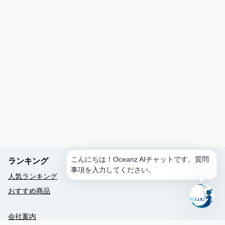
か？
ス
ケ
ジ
ュ
ー
ル
を
作
成
ア
ク
テ
ィ
こんにちは！Oceanz AIチャットです。質問
ランキング
ビ
事項を入力してください。
テ
人気ランキング
ィ
おすすめ商品
を
予
約
会社案内