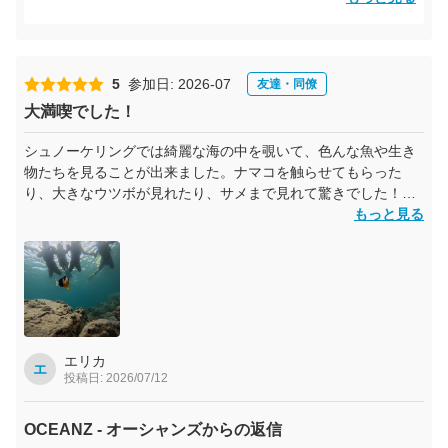
透明度抜群の海やサンゴ、たくさんの魚たちとの時間が、ご
家族皆さまの素敵な思い出になっていたら何よりです🐠🌴
皆さん本当に仲が良く、お子さんたちもとても素直で、私も
5
参加日: 2026-07
友達・同僚
一緒になって楽しませてもらいました😊撮影した写真や動画
大満喫でした！
も、ぜひ何度でも見返して奄美を思い出してくださいね📸
シュノーケリングでは綺麗な海の中を覗いて、色んな魚や生き
またボートからの飛び込みチャレンジしましょう😆✨
物たちを見ることが出来ました。ナマコを触らせてもらった
そしてSUPにも一緒に挑戦しましょうね！
り、大きなウツボが見れたり、サメまで見れて驚きでした！ク
ラゲも可愛かったです。前日が台風だったこともあり、ウミガ
もっと見る
また皆さまにお会いできる日を楽しみにしています😊
メシュノーケリングから急遽別の海へ変更になり、ウミガメは
ご参加いただき、本当にありがとうございました！
見れなくなってしまったのですが、代わりに行った海でもこん
ずーちゃん🐬
なにたくさんの生き物が見れるなんて、驚き&大満足でした！
初めて参加した友人もいましたが、インストラクターのお姉さ
ん達がすごく明るくて楽しい雰囲気で、みんなで一緒に楽しく
泳ぐことが出来ました。船長も色々な奄美大島の話をしてくれ
て、船に乗っている間もすごく楽しかったです！
エリカ
エ
投稿日: 2026/07/12
サップ体験も、全員初めての参加でしたが、乗り方や漕ぎ方を
丁寧に説明してもらえて、実際に乗る時も1人ずつ見てもらえた
のですごく安心でした。水平線を眺めながら呑気に漕いでゆっ
OCEANZ - オーシャンズからの返信
たりとした時間を感じられて、幸せでした。