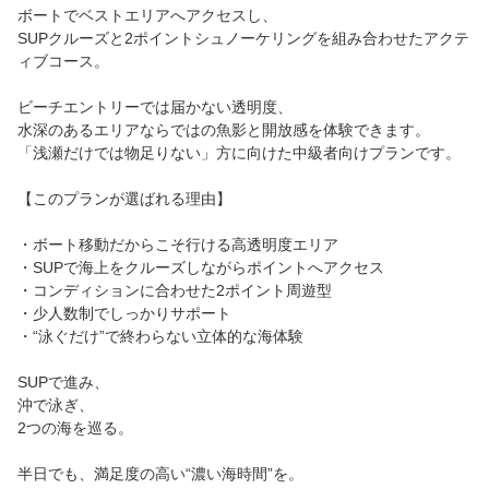
ボートでベストエリアへアクセスし、
SUPクルーズと2ポイントシュノーケリングを組み合わせたアクテ
ィブコース。
ビーチエントリーでは届かない透明度、
水深のあるエリアならではの魚影と開放感を体験できます。
「浅瀬だけでは物足りない」方に向けた中級者向けプランです。
【このプランが選ばれる理由】
・ボート移動だからこそ行ける高透明度エリア
・SUPで海上をクルーズしながらポイントへアクセス
・コンディションに合わせた2ポイント周遊型
・少人数制でしっかりサポート
・“泳ぐだけ”で終わらない立体的な海体験
SUPで進み、
沖で泳ぎ、
2つの海を巡る。
半日でも、満足度の高い“濃い海時間”を。