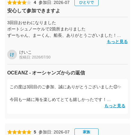
4
参加日: 2026-07
ひとりで
安心して参加できますよ
3回目おせわになりました
ボートシュノーケルで2箇所まわりました
ずーちゃん、まーくん、船長、ありがとうございました！
同乗の皆さんもお疲れ様でした
もっと見る
手を繋いで輪っかになって撮った動画忘れません
けいこ
1人できましたがぜんぜん寂しくなかったです
け
投稿日: 2026/07/30
OCEANZ - オーシャンズからの返信
この度は3回目のご参加、誠にありがとうございました😊✨
今回も一緒に海を楽しめてとても嬉しかったです！
手をつないでみんなで輪になって撮った動画、気にいっても
もっと見る
らえてよかったです😊☀️
お一人でのご参加でも、楽しんでいただけたようで何よりで
す✨
5
参加日: 2026-07
家族