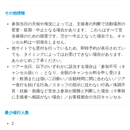
その他情報
参加当日の天候や海況によっては、主催者の判断で活動場所の
変更・延期・中止となる場合があります。 これらはすべて安
全確保のための措置です。万が一中止となった場合でも、キャ
ンセル料は一切発生しません。
他サイトでも受付を行っているため、即時予約が表示されてい
ても、タイミングによってはお受けできない場合があります。
あらかじめご了承ください。
ツアー当日、以下のいずれかに該当する場合は「参加不可（キ
ャンセル扱い）」となり、全額のキャンセル料を申し受けま
す：飲酒または強い二日酔い／出航時間に間に合わない／ツア
ー進行を妨げる行為／スタッフの指示に従わない行為／体調不
良・妊娠・負傷など安全上参加が困難と判断した場合（※事前
に主催者へ相談がない場合）／お客様都合の当日キャンセル
最少催行人数
2