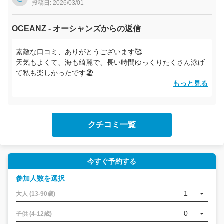
でも安心して楽しめるツアーでした。
投稿日: 2026/03/01
また奄美に来たらぜひお願いしたいです！ありがとうございま
OCEANZ - オーシャンズからの返信
した。
素敵な口コミ、ありがとうございます🥰
天気もよくて、海も綺麗で、長い時間ゆっくりたくさん泳げ
て私も楽しかったです🏖️
またぜひ、奄美の海でお待ちしております❤️
もっと見る
インストラクターめぐちゃんより🐬
クチコミ一覧
今すぐ予約する
参加人数を選択
1
大人 (13-90歳)
0
子供 (4-12歳)