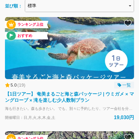
並び順：
採用情報
ランキング上位
おすすめ
5.0
(
19
)
一覧
【1日ツアー】 奄美まるごと海と森パッケージ | ウミガメ × マ
ングローブ × 滝を楽しむ少人数制プラン
海も行きたい。森も歩きたい。 でも、別々に予約したり、ツアー会社を分けるのは面倒——。 そんなお声から生まれたのが、この 「海 × 川 × 森 スタンダード1日ツアー」 です。 ウミガメシュノーケリングと冒険の森（マングローブ・モダマ・滝巡り）を、 1日で効率よくまとめて楽しめる少人数制のパッケージプラン。 プレミアムツアーのような“完全貸切・送迎付き”ではありませんが、 そのぶん価格は抑えめで、 「片方だけだと物足りない」「でもプレミアムまではいらない」という方に最適です。 また、 海と森を別々の会社に予約したり、スケジュールを自分で調整する手間がゼロ。 オーシャンズが1日の流れをまとめてコーディネートするので、 迷うことなくスムーズに奄美の自然を満喫できます。 ウミガメとの出会いを楽しみ、 マングローブの静けさに癒され、 モダマや滝で奄美の奥深い自然を感じる——。 「海も森もどちらも体験したい」という欲張りな気持ちに、しっかり応える1日プランです。
19,030円
開催曜日：日,月,火,水,木,金,土
ランキング上位