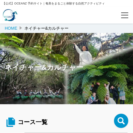
【公式】OCEANZ 予約サイト｜奄美をまるごと体験する自然アクティビティ
HOME
ネイチャー&カルチャー
予約確認
人気ランキング
ネイチャー&カルチャー
おすすめ
ご案内
会社案内
OCEANZ公式サイト
コース一覧
クルー紹介