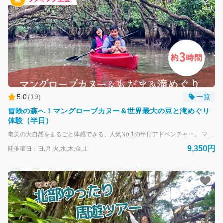
ご
質
問
は
こ
ち
5.0
(
19
)
一覧
ら
こ
冒険の森へ！マングローブカヌー＆世界最大の豆と滝めぐり
ん
体験（半日）
に
奄美の大自然をまるごと体感できる、人気No.1の半日アドベンチャー。 マングローブ原生林をカヌーで進み、巨大なモダマの森を歩き、秘境の滝で癒される——。 ひとつのツアーで「森・川・滝」をすべて巡りたいなら、このコース！ ツアー前には、ガイドがカヌーの漕ぎ方を丁寧にレクチャー。 初めての方やお子さま連れでも安心してご参加いただけます。 🌊 満潮時には、カヌーは静かな水面をすべり、マングローブのトンネルをすり抜けて進みます。 頭上に広がる枝葉のアーチから木漏れ日が差し込み、まるで森が呼吸しているかのよう。 潮と風のリズムに身をゆだねながら、奄美の“生きた森”を体で感じられます。 🐚 干潮の時間には、カヌーを降りて干潟の世界へ。 忙しくハサミを振るカニや跳ねるハゼ、小さなエビたちを観察しながら、普段は見られないマングローブの根元を間近で感じられます。 生き物たちの鼓動とともに、干潟の時間をゆっくり味わえます。
ち
9,350円
開催曜日：日,月,火,水,木,金,土
は！
私
は
あ
な
た
の
AI