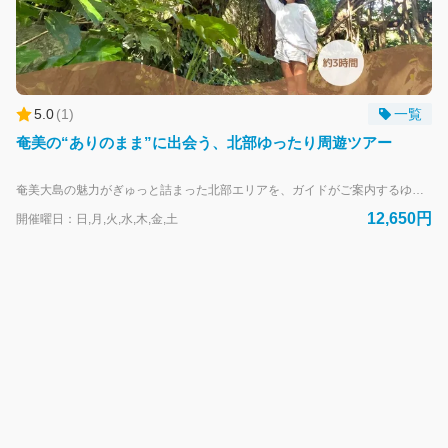
コ
ン
シ
ェ
ル
5.0
(
1
)
一覧
ジ
奄美の“ありのまま”に出会う、北部ゆったり周遊ツアー
ュ
で
す。
奄美大島の魅力がぎゅっと詰まった北部エリアを、ガイドがご案内するゆったり3時間ツアー。 島の暮らしと自然が共存する“ありのままの奄美”を感じながら、ドライブ感覚で絶景スポットを巡ります。 「2つの海が見える丘」「ガジュマル並木」「あやまる岬」「アマンディ」「かさり灯台」「西郷隆盛ゆかりの地」「夢をかなえるカメさん」など、 人気のスポットから4ヶ所を自由に組み合わせて、自分だけの島旅コースを作ることができます。 1枠1組の完全貸切制だから、ほかのゲストを気にせず、心のままに奄美を楽しめます。 のんびりと流れる島時間の中で、あなたらしい奄美の旅を。
今
12,650円
開催曜日：日,月,火,水,木,金,土
日
は
何
か
お
手
伝
い
で
き
ま