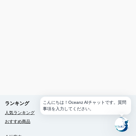
す
か？
ス
ケ
ジ
ュ
ー
ル
を
作
成
ア
ク
テ
ィ
こんにちは！Oceanz AIチャットです。質問
ランキング
ビ
事項を入力してください。
テ
人気ランキング
ィ
おすすめ商品
を
予
約