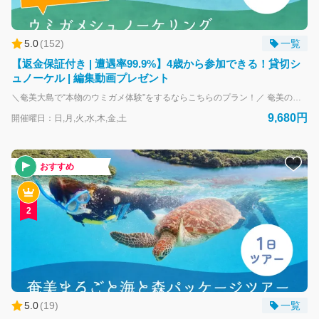
採用情報
5.0
(
152
)
一覧
【返金保証付き | 遭遇率99.9%】4歳から参加できる！貸切シ
ュノーケル | 編集動画プレゼント
＼奄美大島で“本物のウミガメ体験”をするならこちらのプラン！／ 奄美の海で、野生のウミガメと一緒に泳ぐ感動体験。 OCEANZのウミガメシュノーケリングは、1枠1組限定の完全貸切ツアー。 初心者・お子さま・シニアの方まで、安心してご参加いただけます。 目の前をゆったり泳ぐウミガメ。 その瞬間に感じる、海のやさしさと生命の力。 “ただ見る”ではなく、“同じ空間を泳ぐ”—— 奄美だからこそ叶う、特別な体験です。 【このプランが選ばれる理由】 ・1枠1組限定の貸切制 他のお客様に気を使うことなく、ご自身のペースで楽しめます ・初心者・泳ぎが苦手な方も安心 ガイドが常にそばで丁寧にサポート。浮具もご用意しています ・ウミガメ遭遇率に自信あり／見られなかった場合は全額返金 「本当に会えるの？」という不安を取り除く、OCEANZの約束です ・GoPro撮影データをその場でプレゼント 写真も動画もすべてお渡し。旅の思い出をそのまま形に残せます ・4歳から参加OK ご家族旅行にも選ばれている、やさしい海のツアーです 泳ぎに自信がないけど挑戦してみたい せっかく奄美に来たから、特別な体験がしたい 半日で、心に残る思い出を作りたい そんな方に、ぴったりのプランです。 【他の人気ツアーと組み合わせた1日プランも可能】 ウミガメシュノーケリングは、 マングローブカヌーのツアーと組み合わせて1日コースにすることも可能です。 https://booking.oceanz-jp.com/top/products/896cdced-844a-5bff-8155-ce5ddb397109?lng=ja-JP 必要なのは水着だけ。 「ウミガメと泳ぐ」という、一生に一度の体験を—— 奄美の海で、あなたの心の宝物にしませんか。 🌊🐢
9,680円
開催曜日：日,月,火,水,木,金,土
おすすめ
2
5.0
(
19
)
一覧