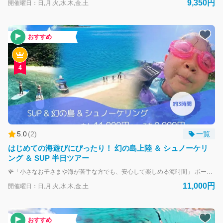
9,350円
開催曜日：日,月,火,水,木,金,土
おすすめ
4
ご
質
問
は
こ
ち
5.0
(
2
)
一覧
ら
こ
はじめての海遊びにぴったり！ 幻の島上陸 ＆ シュノーケリ
ん
ング ＆ SUP 半日ツアー
に
🪸「小さなお子さまや海が苦手な方でも、安心して楽しめる海時間」 ボートで約10分、奄美の海に浮かぶ“幻の島”へ上陸。 白砂がきらめく島での写真タイムのあとは、次のポイントへ。 穏やかな海面でのSUP体験、カラフルな魚たちが泳ぐポイントでのシュノーケリングへ。 25人乗りの大型ボートだから揺れが少なく、船酔いが心配な方や小さなお子さま連れにも安心。 船内には個室トイレも完備しています。 ツアー中はフリードリンクとお菓子をご用意。 写真・動画データもプレゼントいたします。 “初めての海遊び”にも、“家族で過ごす思い出づくり”にもぴったりの半日ツアーです。
ち
11,000円
開催曜日：日,月,火,水,木,金,土
は！
私
は
あ
おすすめ