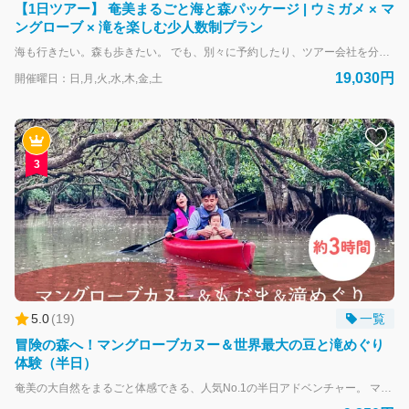
【1日ツアー】 奄美まるごと海と森パッケージ | ウミガメ × マ
ングローブ × 滝を楽しむ少人数制プラン
海も行きたい。森も歩きたい。 でも、別々に予約したり、ツアー会社を分けるのは面倒——。 そんなお声から生まれたのが、この 「海 × 川 × 森 スタンダード1日ツアー」 です。 ウミガメシュノーケリングと冒険の森（マングローブ・モダマ・滝巡り）を、 1日で効率よくまとめて楽しめる少人数制のパッケージプラン。 プレミアムツアーのような“完全貸切・送迎付き”ではありませんが、 そのぶん価格は抑えめで、 「片方だけだと物足りない」「でもプレミアムまではいらない」という方に最適です。 また、 海と森を別々の会社に予約したり、スケジュールを自分で調整する手間がゼロ。 オーシャンズが1日の流れをまとめてコーディネートするので、 迷うことなくスムーズに奄美の自然を満喫できます。 ウミガメとの出会いを楽しみ、 マングローブの静けさに癒され、 モダマや滝で奄美の奥深い自然を感じる——。 「海も森もどちらも体験したい」という欲張りな気持ちに、しっかり応える1日プランです。
19,030円
開催曜日：日,月,火,水,木,金,土
3
5.0
(
19
)
一覧
冒険の森へ！マングローブカヌー＆世界最大の豆と滝めぐり
体験（半日）
奄美の大自然をまるごと体感できる、人気No.1の半日アドベンチャー。 マングローブ原生林をカヌーで進み、巨大なモダマの森を歩き、秘境の滝で癒される——。 ひとつのツアーで「森・川・滝」をすべて巡りたいなら、このコース！ ツアー前には、ガイドがカヌーの漕ぎ方を丁寧にレクチャー。 初めての方やお子さま連れでも安心してご参加いただけます。 🌊 満潮時には、カヌーは静かな水面をすべり、マングローブのトンネルをすり抜けて進みます。 頭上に広がる枝葉のアーチから木漏れ日が差し込み、まるで森が呼吸しているかのよう。 潮と風のリズムに身をゆだねながら、奄美の“生きた森”を体で感じられます。 🐚 干潮の時間には、カヌーを降りて干潟の世界へ。 忙しくハサミを振るカニや跳ねるハゼ、小さなエビたちを観察しながら、普段は見られないマングローブの根元を間近で感じられます。 生き物たちの鼓動とともに、干潟の時間をゆっくり味わえます。