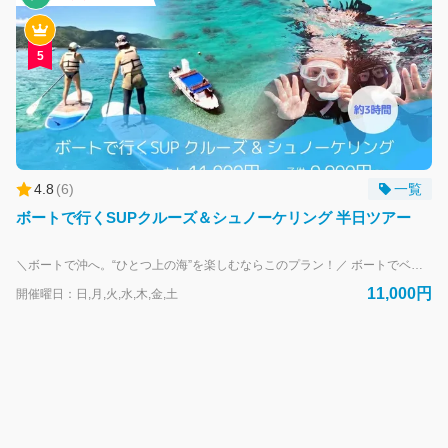
な
た
の
5
AI
コ
ン
シ
ェ
ル
4.8
(
6
)
一覧
ジ
ボートで行くSUPクルーズ＆シュノーケリング 半日ツアー
ュ
で
す。
＼ボートで沖へ。“ひとつ上の海”を楽しむならこのプラン！／ ボートでベストエリアへアクセスし、 SUPクルーズと2ポイントシュノーケリングを組み合わせたアクティブコース。 ビーチエントリーでは届かない透明度、 水深のあるエリアならではの魚影と開放感を体験できます。 「浅瀬だけでは物足りない」方に向けた中級者向けプランです。 【このプランが選ばれる理由】 ・ボート移動だからこそ行ける高透明度エリア ・SUPで海上をクルーズしながらポイントへアクセス ・コンディションに合わせた2ポイント周遊型 ・少人数制でしっかりサポート ・“泳ぐだけ”で終わらない立体的な海体験 SUPで進み、 沖で泳ぎ、 2つの海を巡る。 半日でも、満足度の高い“濃い海時間”を。 「ただ体験する」ではなく、 海を楽しみ尽くしたい方におすすめです。 【1日コースへのアップグレードも可能】 午前・午後で他アクティビティと組み合わせることで、 奄美の海をより立体的に体験できます。 セット予約でスケジュールもスムーズに。
今
11,000円
開催曜日：日,月,火,水,木,金,土
日
は
何
か
お
手
伝