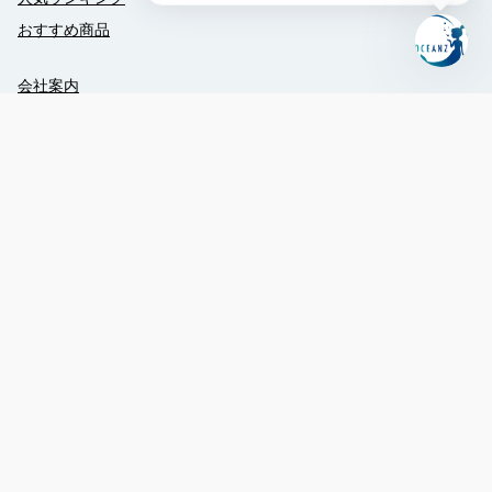
ィ
おすすめ商品
を
予
約
会社案内
レ
クルー紹介
ス
採用情報
ト
ラ
ン
050-1726-8206
を
推
booking@oceanz-jp.com
薦
鹿児島県奄美市笠利町平1295-4
営業時間（現地時間）：8:30 - 17:30
メ
ッ
セ
旅行業登録票
旅行業約款
特定商取引法
ー
履歴
新規