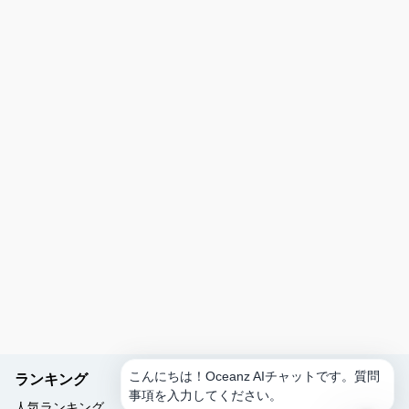
い
で
き
ま
す
か？
ス
ケ
ジ
ュ
ー
ル
を
作
成
ア
ク
テ
ィ
こんにちは！Oceanz AIチャットです。質問
ランキング
ビ
事項を入力してください。
テ
人気ランキング