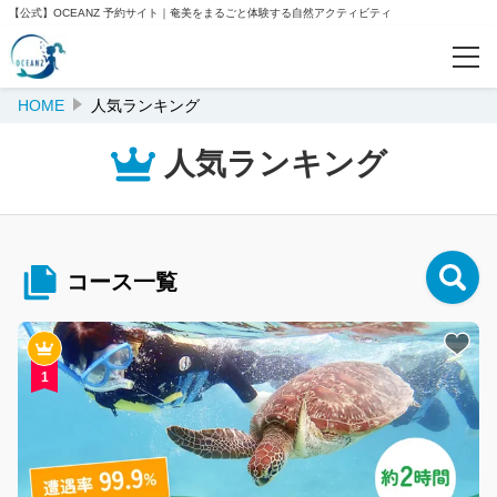
【公式】OCEANZ 予約サイト｜奄美をまるごと体験する自然アクティビティ
HOME
人気ランキング
予約確認
人気ランキング
人気ランキング
おすすめ
コース一覧
ご案内
会社案内
1
OCEANZ公式サイト
クルー紹介