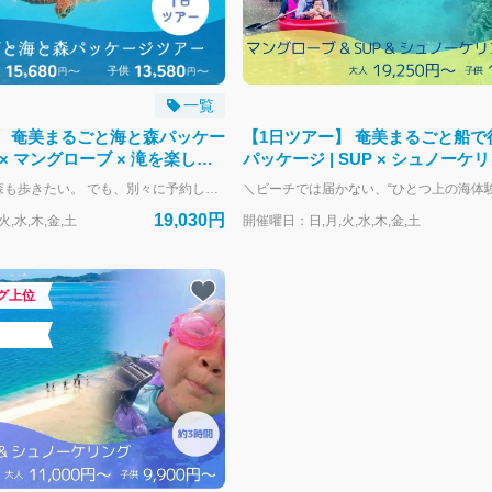
一覧
】 奄美まるごと海と森パッケー
【1日ツアー】 奄美まるごと船で
 × マングローブ × 滝を楽しむ
パッケージ | SUP × シュノーケリ
ン
ングローブ × 滝パッケージ
海も行きたい。森も歩きたい。 でも、別々に予約したり、ツアー会社を分けるのは面倒——。 そんなお声から生まれたのが、この 「海 × 川 × 森 スタンダード1日ツアー」 です。 ウミガメシュノーケリングと冒険の森（マングローブ・モダマ・滝巡り）を、 1日で効率よくまとめて楽しめる少人数制のパッケージプラン。 プレミアムツアーのような“完全貸切・送迎付き”ではありませんが、 そのぶん価格は抑えめで、 「片方だけだと物足りない」「でもプレミアムまではいらない」という方に最適です。 また、 海と森を別々の会社に予約したり、スケジュールを自分で調整する手間がゼロ。 オーシャンズが1日の流れをまとめてコーディネートするので、 迷うことなくスムーズに奄美の自然を満喫できます。 ウミガメとの出会いを楽しみ、 マングローブの静けさに癒され、 モダマや滝で奄美の奥深い自然を感じる——。 「海も森もどちらも体験したい」という欲張りな気持ちに、しっかり応える1日プランです。
19,030円
,水,木,金,土
開催曜日：日,月,火,水,木,金,土
グ上位