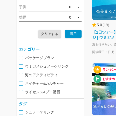
子供
0
幼児
0
5.0
(
19
)
【1日ツアー
クリアする
適用
ジ | ウミガメ
少人数制プラ
カテゴリー
開催曜日：日,月,火
パッケージプラン
ウミガメシュノーケリング
ランキン
海のアクティビティ
おすすめ
ネイチャー&カルチャー
ライセンス&プロ講習
タグ
シュノーケリング