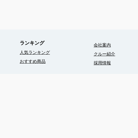
ランキング
会社案内
人気ランキング
クルー紹介
おすすめ商品
採用情報
050-1726-8206
鹿児島県奄美市笠利町平129
booking@oceanz-jp.com
営業時間（現地時間）：8:30 -