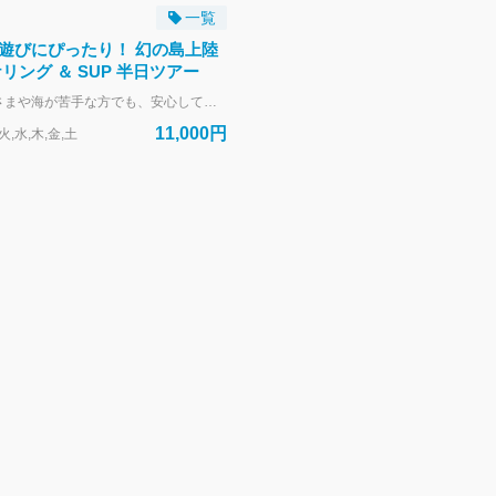
一覧
遊びにぴったり！ 幻の島上陸
リング ＆ SUP 半日ツアー
🪸「小さなお子さまや海が苦手な方でも、安心して楽しめる海時間」 ボートで約10分、奄美の海に浮かぶ“幻の島”へ上陸。 白砂がきらめく島での写真タイムのあとは、次のポイントへ。 穏やかな海面でのSUP体験、カラフルな魚たちが泳ぐポイントでのシュノーケリングへ。 25人乗りの大型ボートだから揺れが少なく、船酔いが心配な方や小さなお子さま連れにも安心。 船内には個室トイレも完備しています。 ツアー中はフリードリンクとお菓子をご用意。 写真・動画データもプレゼントいたします。 “初めての海遊び”にも、“家族で過ごす思い出づくり”にもぴったりの半日ツアーです。
11,000円
,水,木,金,土