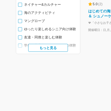
5.0
(
2
)
ネイチャー&カルチャー
はじめての海
海のアクティビティ
＆ シュノーケ
マングローブ
ゆったり楽しめるシニア向け体験
開催曜日：日,月,火
友達・同僚と楽しむ体験
学生・卒業旅行におすすめの体験
もっと見る
小さなお子様と一緒に安心の体験
家族で楽しめる体験
記念日・カップルで特別な時間を
SUP
ボートツアー