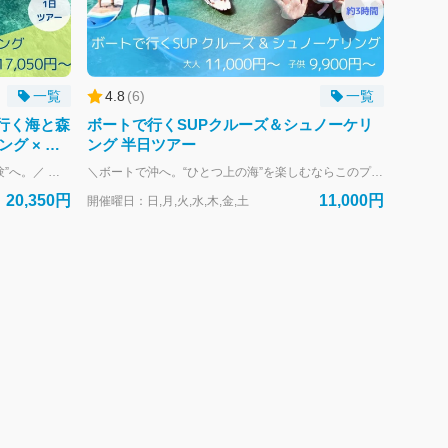
一覧
4.8
(
6
)
一覧
行く海と森
ボートで行くSUPクルーズ＆シュノーケリ
ング × マ
ング 半日ツアー
＼ビーチでは届かない、“ひとつ上の海体験”へ。／ 午前はSUPクルーズと2ポイントシュノーケリングを組み合わせたアクティブコースです。 透明度の高い沖のポイントで、 開放感あふれるSUP体験と、魚影の濃いエリアでの本格シュノーケリング。 浅瀬だけでは物足りない方におすすめの内容です。 午後はマングローブカヌーで静かな水面を進み、 巨大モダマの森と滝を巡る“冒険の森”へ。 海だけで終わらない。 森まで入り込むからこそ、奄美の自然を立体的に体感できます。 このプランの特徴 ✔ ボートで沖のベストポイントへアクセス ✔ SUPクルーズと2ポイントシュノーケリング ✔ マングローブ原生林をカヌーで探検 ✔ モダマ自生地と滝を巡るトレッキング ✔ 1枠1組中心の少人数制で安心 「SUPもシュノーケルも両方楽しみたい」 「ビーチエントリーでは物足りない」 「海も森も1日でしっかり体験したい」 そんな方に向けた、奄美の“海×森”フルパッケージです。
＼ボートで沖へ。“ひとつ上の海”を楽しむならこのプラン！／ ボートでベストエリアへアクセスし、 SUPクルーズと2ポイントシュノーケリングを組み合わせたアクティブコース。 ビーチエントリーでは届かない透明度、 水深のあるエリアならではの魚影と開放感を体験できます。 「浅瀬だけでは物足りない」方に向けた中級者向けプランです。 【このプランが選ばれる理由】 ・ボート移動だからこそ行ける高透明度エリア ・SUPで海上をクルーズしながらポイントへアクセス ・コンディションに合わせた2ポイント周遊型 ・少人数制でしっかりサポート ・“泳ぐだけ”で終わらない立体的な海体験 SUPで進み、 沖で泳ぎ、 2つの海を巡る。 半日でも、満足度の高い“濃い海時間”を。 「ただ体験する」ではなく、 海を楽しみ尽くしたい方におすすめです。 【1日コースへのアップグレードも可能】 午前・午後で他アクティビティと組み合わせることで、 奄美の海をより立体的に体験できます。 セット予約でスケジュールもスムーズに。
20,350円
11,000円
開催曜日：日,月,火,水,木,金,土